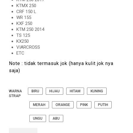
KTMX 250
CRF 150 L
WR 155
KXF 250
KTM 250 2014
TS 125
KX250
VIARCROSS
ETC
Note : tidak termasuk jok (hanya kulit jok nya
saja)
WARNA
BIRU
HIJAU
HITAM
KUNING
STRAP
MERAH
ORANGE
PINK
PUTIH
UNGU
ABU