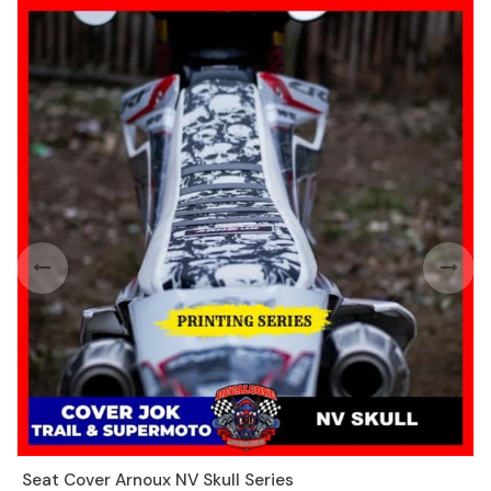
Seat Cover Arnoux NV Skull Series
S