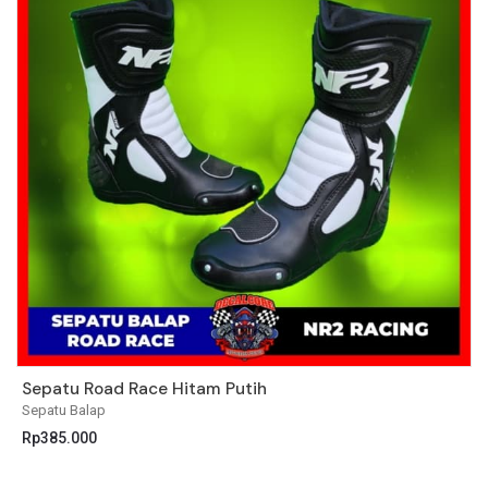
Sepatu Road Race Hitam Putih
S
Sepatu Balap
S
Rp
385.000
R