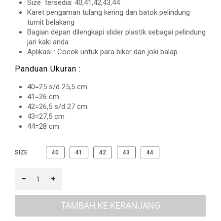
Size tersedia: 40,41,42,43,44
Karet pengaman tulang kering dan batok pelindung
tumit belakang
Bagian depan dilengkapi slider plastik sebagai pelindung
jari kaki anda
Aplikasi : Cocok untuk para biker dan joki balap
Panduan Ukuran :
40=25 s/d 25,5 cm
41=26 cm
42=26,5 s/d 27 cm
43=27,5 cm
44=28 cm
SIZE
40
41
42
43
44
TAMBAH KE KERANJANG