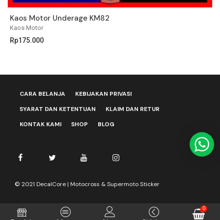
Kaos Motor Underage KM82
K
Kaos Motor
K
Rp
175.000
R
CARA BELANJA
KEBIJAKAN PRIVASI
SYARAT DAN KETENTUAN
KLAIM DAN RETUR
KONTAK KAMI
SHOP
BLOG
© 2021 DecalCore | Motocross & Supermoto Sticker
0