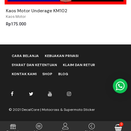
Kaos Motor Underage KM102
K
Kaos Motor
K
Rp
175.000
R
CARA BELANJA
KEBIJAKAN PRIVASI
SYARAT DAN KETENTUAN
KLAIM DAN RETUR
KONTAK KAMI
SHOP
BLOG
© 2021 DecalCore | Motocross & Supermoto Sticker
0