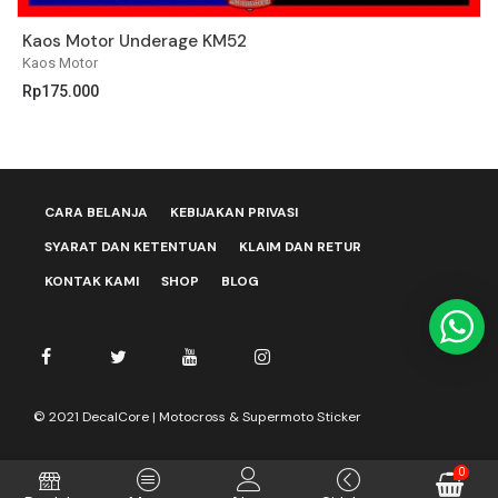
Kaos Motor Underage KM52
K
Kaos Motor
K
Rp
175.000
R
CARA BELANJA
KEBIJAKAN PRIVASI
SYARAT DAN KETENTUAN
KLAIM DAN RETUR
KONTAK KAMI
SHOP
BLOG
© 2021 DecalCore | Motocross & Supermoto Sticker
0