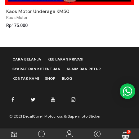
Kaos Motor Underage KM50
K
Kaos Motor
K
Rp
175.000
R
CARA BELANJA
KEBIJAKAN PRIVASI
SYARAT DAN KETENTUAN
KLAIM DAN RETUR
KONTAK KAMI
SHOP
BLOG
© 2021 DecalCore | Motocross & Supermoto Sticker
0