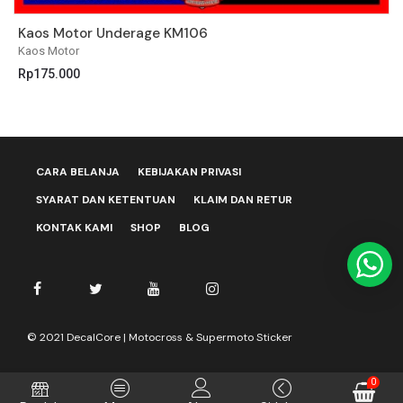
Kaos Motor Underage KM106
K
Kaos Motor
K
Rp
175.000
R
CARA BELANJA
KEBIJAKAN PRIVASI
SYARAT DAN KETENTUAN
KLAIM DAN RETUR
KONTAK KAMI
SHOP
BLOG
© 2021 DecalCore | Motocross & Supermoto Sticker
0