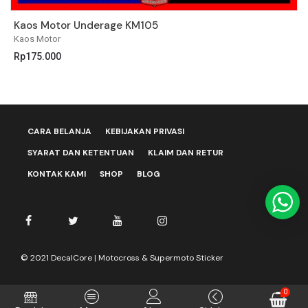
Kaos Motor Underage KM105
K
Kaos Motor
K
Rp
175.000
R
CARA BELANJA
KEBIJAKAN PRIVASI
SYARAT DAN KETENTUAN
KLAIM DAN RETUR
KONTAK KAMI
SHOP
BLOG
© 2021 DecalCore | Motocross & Supermoto Sticker
0