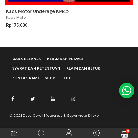
Kaos Motor Underage KM45
K
Kaos Motor
K
Rp
175.000
R
CARA BELANJA
KEBIJAKAN PRIVASI
SYARAT DAN KETENTUAN
KLAIM DAN RETUR
KONTAK KAMI
SHOP
BLOG
© 2021 DecalCore | Motocross & Supermoto Sticker
0